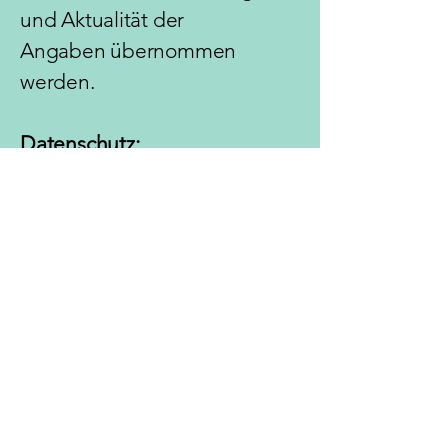
und Aktualität der
Angaben
übernommen
werden.
Datenschutz:
Im Rahmen der Ausbildung
entstandenes Bildmaterial
darf von MindUpNet für
Werbezwecke
verwendet werden,
insbesondere kann dieses
ohne vorherige Einwilligung
des Teilnehmenden in